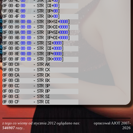
0F 00 4C
00
- STR
[SI+
00
]
0F 00 4D
00
- STR
[DI+
00
]
0F 00 4E
00
- STR
[BP+
00
]
0F 00 4F
00
- STR
[BX+
00
]
0F 00 88
00
00
- STR
[BX+SI+
0000
]
0F 00 89
00
00
- STR
[BX+DI+
0000
]
0F 00 8A
00
00
- STR
[BP+SI+
0000
]
0F 00 8B
00
00
- STR
[BP+DI+
0000
]
0F 00 8C
00
00
- STR
[SI+
0000
]
0F 00 8D
00
00
- STR
[DI+
0000
]
0F 00 8E
00
00
- STR
[BP+
0000
]
0F 00 8F
00
00
- STR
[BX+
0000
]
0F 00 C8
- STR
AX
0F 00 C9
- STR
CX
0F 00 CA
- STR
DX
0F 00 CB
- STR
BX
0F 00 CC
- STR
SP
0F 00 CD
- STR
BP
0F 00 CE
- STR
SI
0F 00 CF
- STR
DI
z tego co wiemy od stycznia 2012 oglądano nas:
opracował AJOT 2007-
546907
razy...
2026