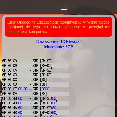
Listy Opcode na urządzeniach mobilnych są w wersji mocno
okrojonej do tego, co można zobaczyć w przeglądarce
internetowej komputera.
Kodowanie 16 bitowe:
Mnemonic:
STR
0F 00 08
- STR
[BX+SI]
0F 00 09
- STR
[BX+DI]
0F 00 0A
- STR
[BP+SI]
0F 00 0B
- STR
[BP+DI]
0F 00 0C
- STR
[SI]
0F 00 0D
- STR
[DI]
0F 00 0E
00
00
- STR
[
0000
]
0F 00 0F
- STR
[BX]
0F 00 48
00
- STR
[BX+SI+
00
]
0F 00 49
00
- STR
[BX+DI+
00
]
0F 00 4A
00
- STR
[BP+SI+
00
]
0F 00 4B
00
- STR
[BP+DI+
00
]