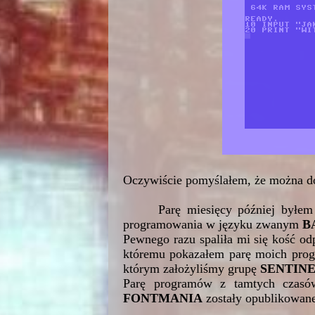
Oczywiście pomyślałem, że można dop
Parę miesięcy później byłe
programowania w języku zwanym
B
Pewnego razu spaliła mi się kość o
któremu pokazałem parę moich pr
którym założyliśmy grupę
SENTIN
Parę programów z tamtych czasó
FONTMANIA
zostały opublikowan