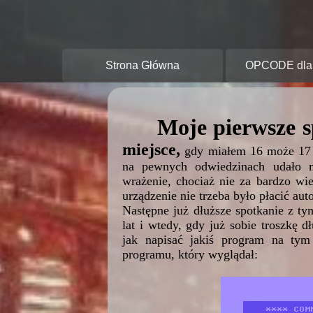
O
Strona Główna
OPCODE dla 
Moje pierwsze 
miejsce,
gdy miałem 16 może 17 
na pewnych odwiedzinach udało m
wrażenie, chociaż nie za bardzo wie
urządzenie nie trzeba było płacić au
Następne już dłuższe spotkanie z 
lat i wtedy, gdy już sobie troszkę d
jak napisać jakiś program na ty
programu, który wyglądał: