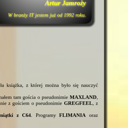
Artur Jamroży
W branży IT jestem już od 1992 roku.
a książka, z której można było się nauczyć
.
znałem tam gościa o pseudonimie
MAXLAND
,
mnie z gościem o pseudonimie
GREGFEEL
, z
miątki z C64
. Programy
FLIMANIA
oraz