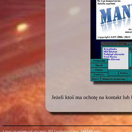
Jeżeli ktoś ma ochotę na kontakt lub
z tego co wiemy od stycznia 2012 oglądano nas:
546143
razy...