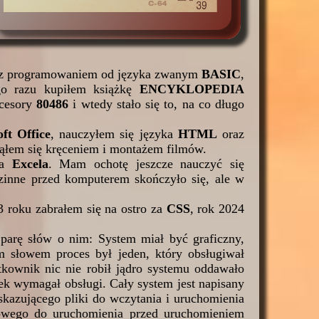
 z programowaniem od języka zwanym
BASIC
,
o razu kupiłem książkę
ENCYKLOPEDIA
ocesory
80486
i wtedy stało się to, na co długo
ft Office
, nauczyłem się języka
HTML
oraz
ająłem się kręceniem i montażem filmów.
la
Excela
. Mam ochotę jeszcze nauczyć się
dzinne przed komputerem skończyło się, ale w
 roku zabrałem się na ostro za
CSS
, rok 2024
parę słów o nim: System miał być graficzny,
 słowem proces był jeden, który obsługiwał
tkownik nic nie robił jądro systemu oddawało
ek wymagał obsługi. Cały system jest napisany
skazującego pliki do wczytania i uruchomienia
stowego do uruchomienia przed uruchomieniem