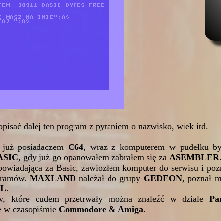
isać dalej ten program z pytaniem o nazwisko, wiek itd.
m już posiadaczem
C64
, wraz z komputerem w pudełku był
ASIC
, gdy już go opanowałem zabrałem się za
ASEMBLER
dpowiadająca za Basic, zawiozłem komputer do serwisu i po
ogramów.
MAXLAND
należał do grupy
GEDEON
, poznał 
EL
.
w, które cudem przetrwały można znaleźć w dziale
Pa
e w czasopiśmie
Commodore & Amiga
.