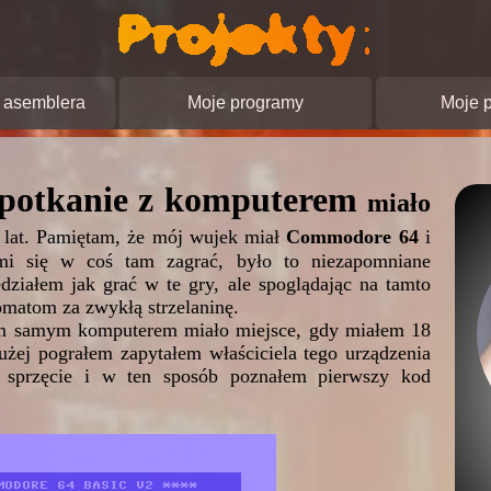
pracowanie stron
asemblera
Moje programy
Moje p
spotkanie z komputerem
miało
lat. Pamiętam, że mój wujek miał
Commodore 64
i
i się w coś tam zagrać, było to niezapomniane
działem jak grać w te gry, ale spoglądając na tamto
tomatom za zwykłą strzelaninę.
tym samym komputerem miało miejsce, gdy miałem 18
łużej pograłem zapytałem właściciela tego urządzenia
m sprzęcie i w ten sposób poznałem pierwszy kod