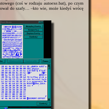
kstowego (coś w rodzaju autoexe.bat), po czym
ądował do szafy… –kto wie, może kiedyś wrócę