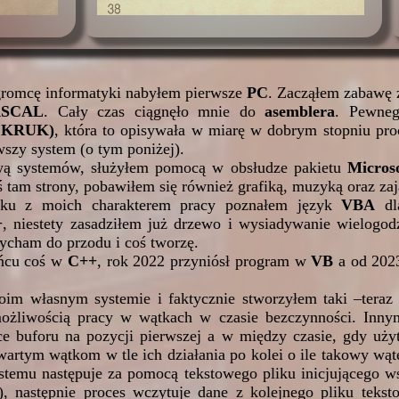
gromcę informatyki nabyłem pierwsze
PC
. Zacząłem zabawę
ASCAL
. Cały czas ciągnęło mnie do
asemblera
. Pewneg
w KRUK)
, która to opisywała w miarę w dobrym stopniu pr
wszy system (o tym poniżej).
awą systemów, służyłem pomocą w obsłudze pakietu
Microso
ś tam strony, pobawiłem się również grafiką, muzyką oraz z
zku z moich charakterem pracy poznałem język
VBA
d
+
, niestety zasadziłem już drzewo i wysiadywanie wielogo
ycham do przodu i coś tworzę.
ńcu coś w
C++
, rok 2022 przyniósł program w
VB
a od 2023
m własnym systemie i faktycznie stworzyłem taki –teraz 
żliwością pracy w wątkach w czasie bezczynności. Innym
e buforu na pozycji pierwszej a w między czasie, gdy uży
artym wątkom w tle ich działania po kolei o ile takowy wąt
stemu następuje za pomocą tekstowego pliku inicjującego w
i), następnie proces wczytuje dane z kolejnego pliku tek