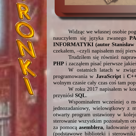
Widząc we własnej osobie po
nauczyłem się języka zwanego
P
INFORMATYKI (autor Stanisła
czekałem, –czyli napisałem mój pier
Trudziłem się również napr
PHP
i zacząłem pisać pierwsze jakie
W ostatnich latach w zwią
programowania w
JavaScript
i
C+
wolnym czasie cały czas coś tam pop
W roku 2017 napisałem w ko
przyniósł
SQL
.
Wspominałem wcześniej o moi
jednozadaniowy, wielowątkowy z mo
otwarty program ustawiony w kolejc
sterowanie wszystkim pozostałym otw
za pomocą
asemblera
, ładowanie sy
(podstawowe biblioteki i sterownik