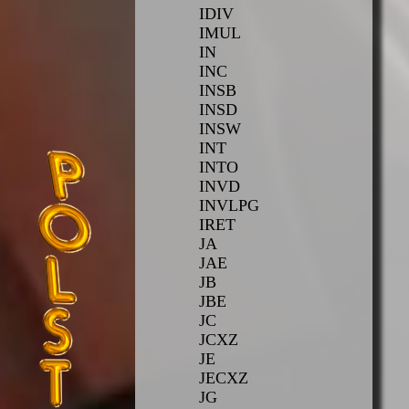
IDIV
IMUL
IN
INC
INSB
INSD
INSW
INT
INTO
INVD
INVLPG
IRET
JA
JAE
JB
JBE
JC
JCXZ
JE
JECXZ
JG