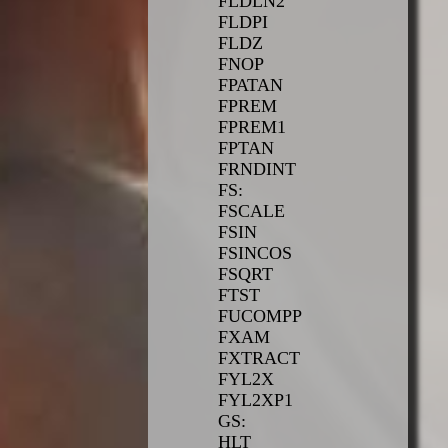
FLDLN2
FLDPI
FLDZ
FNOP
FPATAN
FPREM
FPREM1
FPTAN
FRNDINT
FS:
FSCALE
FSIN
FSINCOS
FSQRT
FTST
FUCOMPP
FXAM
FXTRACT
FYL2X
FYL2XP1
GS:
HLT