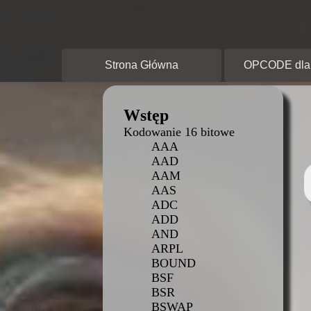
O
Strona Główna
OPCODE dla 
Wstęp
Kodowanie 16 bitowe
AAA
AAD
AAM
AAS
ADC
ADD
AND
ARPL
BOUND
BSF
BSR
BSWAP