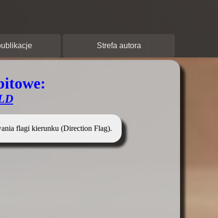
y:
ublikacje
Strefa autora
bitowe:
LD
nia flagi kierunku (Direction Flag).