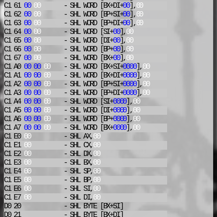
C1 61
00
00
- SHL
WORD [BX+DI+
00
],
00
C1 62
00
00
- SHL
WORD [BP+SI+
00
],
00
C1 63
00
00
- SHL
WORD [BP+DI+
00
],
00
C1 64
00
00
- SHL
WORD [SI+
00
],
00
C1 65
00
00
- SHL
WORD [DI+
00
],
00
C1 66
00
00
- SHL
WORD [BP+
00
],
00
C1 67
00
00
- SHL
WORD [BX+
00
],
00
C1 A0
00
00
00
- SHL
WORD [BX+SI+
0000
],
00
C1 A1
00
00
00
- SHL
WORD [BX+DI+
0000
],
00
C1 A2
00
00
00
- SHL
WORD [BP+SI+
0000
],
00
C1 A3
00
00
00
- SHL
WORD [BP+DI+
0000
],
00
C1 A4
00
00
00
- SHL
WORD [SI+
0000
],
00
C1 A5
00
00
00
- SHL
WORD [DI+
0000
],
00
C1 A6
00
00
00
- SHL
WORD [BP+
0000
],
00
C1 A7
00
00
00
- SHL
WORD [BX+
0000
],
00
C1 E0
00
- SHL
AX,
00
C1 E1
00
- SHL
CX,
00
C1 E2
00
- SHL
DX,
00
C1 E3
00
- SHL
BX,
00
C1 E4
00
- SHL
SP,
00
C1 E5
00
- SHL
BP,
00
C1 E6
00
- SHL
SI,
00
C1 E7
00
- SHL
DI,
00
D0 20
- SHL
BYTE [BX+SI]
D0 21
- SHL
BYTE [BX+DI]