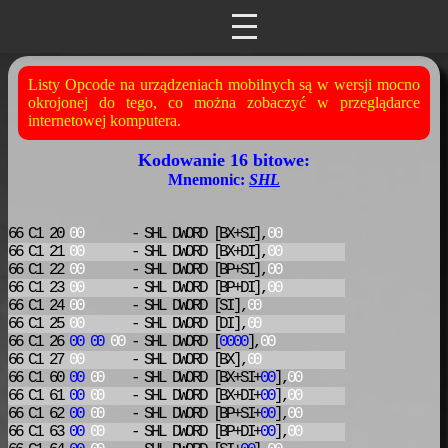
Listy Opcode na urządzeniach mobilnych są w wersji mocno
okrojonej do tego, co można zobaczyć w przeglądarce
internetowej komputera.
Kodowanie 16 bitowe:
Mnemonic:
SHL
66 C1 20
00
- SHL
DWORD [BX+SI],
00
66 C1 21
00
- SHL
DWORD [BX+DI],
00
66 C1 22
00
- SHL
DWORD [BP+SI],
00
66 C1 23
00
- SHL
DWORD [BP+DI],
00
66 C1 24
00
- SHL
DWORD [SI],
00
66 C1 25
00
- SHL
DWORD [DI],
00
66 C1 26
00
00
00
- SHL
DWORD [
0000
],
00
66 C1 27
00
- SHL
DWORD [BX],
00
66 C1 60
00
00
- SHL
DWORD [BX+SI+
00
],
00
66 C1 61
00
00
- SHL
DWORD [BX+DI+
00
],
00
66 C1 62
00
00
- SHL
DWORD [BP+SI+
00
],
00
66 C1 63
00
00
- SHL
DWORD [BP+DI+
00
],
00