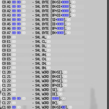
C0 A0
00
00
00
- SHL
BYTE [BX+SI+
0000
],
00
C0 A1
00
00
00
- SHL
BYTE [BX+DI+
0000
],
00
C0 A2
00
00
00
- SHL
BYTE [BP+SI+
0000
],
00
C0 A3
00
00
00
- SHL
BYTE [BP+DI+
0000
],
00
C0 A4
00
00
00
- SHL
BYTE [SI+
0000
],
00
C0 A5
00
00
00
- SHL
BYTE [DI+
0000
],
00
C0 A6
00
00
00
- SHL
BYTE [BP+
0000
],
00
C0 A7
00
00
00
- SHL
BYTE [BX+
0000
],
00
C0 E0
00
- SHL
AL,
00
C0 E1
00
- SHL
CL,
00
C0 E2
00
- SHL
DL,
00
C0 E3
00
- SHL
BL,
00
C0 E4
00
- SHL
AH,
00
C0 E5
00
- SHL
CH,
00
C0 E6
00
- SHL
DH,
00
C0 E7
00
- SHL
BH,
00
C1 20
00
- SHL
WORD [BX+SI],
00
C1 21
00
- SHL
WORD [BX+DI],
00
C1 22
00
- SHL
WORD [BP+SI],
00
C1 23
00
- SHL
WORD [BP+DI],
00
C1 24
00
- SHL
WORD [SI],
00
C1 25
00
- SHL
WORD [DI],
00
C1 26
00
00
00
- SHL
WORD [
0000
],
00
C1 27
00
- SHL
WORD [BX],
00
C1 60
00
00
- SHL
WORD [BX+SI+
00
],
00