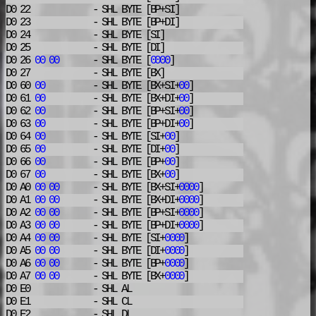
D0 22
- SHL
BYTE [BP+SI]
D0 23
- SHL
BYTE [BP+DI]
D0 24
- SHL
BYTE [SI]
D0 25
- SHL
BYTE [DI]
D0 26
00
00
- SHL
BYTE [
0000
]
D0 27
- SHL
BYTE [BX]
D0 60
00
- SHL
BYTE [BX+SI+
00
]
D0 61
00
- SHL
BYTE [BX+DI+
00
]
D0 62
00
- SHL
BYTE [BP+SI+
00
]
D0 63
00
- SHL
BYTE [BP+DI+
00
]
D0 64
00
- SHL
BYTE [SI+
00
]
D0 65
00
- SHL
BYTE [DI+
00
]
D0 66
00
- SHL
BYTE [BP+
00
]
D0 67
00
- SHL
BYTE [BX+
00
]
D0 A0
00
00
- SHL
BYTE [BX+SI+
0000
]
D0 A1
00
00
- SHL
BYTE [BX+DI+
0000
]
D0 A2
00
00
- SHL
BYTE [BP+SI+
0000
]
D0 A3
00
00
- SHL
BYTE [BP+DI+
0000
]
D0 A4
00
00
- SHL
BYTE [SI+
0000
]
D0 A5
00
00
- SHL
BYTE [DI+
0000
]
D0 A6
00
00
- SHL
BYTE [BP+
0000
]
D0 A7
00
00
- SHL
BYTE [BX+
0000
]
D0 E0
- SHL
AL
D0 E1
- SHL
CL
D0 E2
- SHL
DL