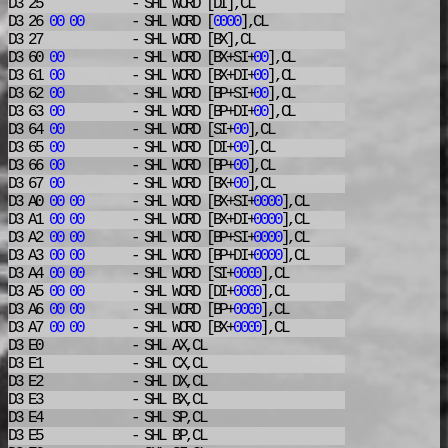
D3 25
- SHL
WORD [DI],CL
D3 26
00
00
- SHL
WORD [
0000
],CL
D3 27
- SHL
WORD [BX],CL
D3 60
00
- SHL
WORD [BX+SI+
00
],CL
D3 61
00
- SHL
WORD [BX+DI+
00
],CL
D3 62
00
- SHL
WORD [BP+SI+
00
],CL
D3 63
00
- SHL
WORD [BP+DI+
00
],CL
D3 64
00
- SHL
WORD [SI+
00
],CL
D3 65
00
- SHL
WORD [DI+
00
],CL
D3 66
00
- SHL
WORD [BP+
00
],CL
D3 67
00
- SHL
WORD [BX+
00
],CL
D3 A0
00
00
- SHL
WORD [BX+SI+
0000
],CL
D3 A1
00
00
- SHL
WORD [BX+DI+
0000
],CL
D3 A2
00
00
- SHL
WORD [BP+SI+
0000
],CL
D3 A3
00
00
- SHL
WORD [BP+DI+
0000
],CL
D3 A4
00
00
- SHL
WORD [SI+
0000
],CL
D3 A5
00
00
- SHL
WORD [DI+
0000
],CL
D3 A6
00
00
- SHL
WORD [BP+
0000
],CL
D3 A7
00
00
- SHL
WORD [BX+
0000
],CL
D3 E0
- SHL
AX,CL
D3 E1
- SHL
CX,CL
D3 E2
- SHL
DX,CL
D3 E3
- SHL
BX,CL
D3 E4
- SHL
SP,CL
D3 E5
- SHL
BP,CL