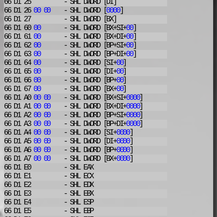
66 D1 25
- SHL
DWORD [DI]
66 D1 26
00
00
- SHL
DWORD [
0000
]
66 D1 27
- SHL
DWORD [BX]
66 D1 60
00
- SHL
DWORD [BX+SI+
00
]
66 D1 61
00
- SHL
DWORD [BX+DI+
00
]
66 D1 62
00
- SHL
DWORD [BP+SI+
00
]
66 D1 63
00
- SHL
DWORD [BP+DI+
00
]
66 D1 64
00
- SHL
DWORD [SI+
00
]
66 D1 65
00
- SHL
DWORD [DI+
00
]
66 D1 66
00
- SHL
DWORD [BP+
00
]
66 D1 67
00
- SHL
DWORD [BX+
00
]
66 D1 A0
00
00
- SHL
DWORD [BX+SI+
0000
]
66 D1 A1
00
00
- SHL
DWORD [BX+DI+
0000
]
66 D1 A2
00
00
- SHL
DWORD [BP+SI+
0000
]
66 D1 A3
00
00
- SHL
DWORD [BP+DI+
0000
]
66 D1 A4
00
00
- SHL
DWORD [SI+
0000
]
66 D1 A5
00
00
- SHL
DWORD [DI+
0000
]
66 D1 A6
00
00
- SHL
DWORD [BP+
0000
]
66 D1 A7
00
00
- SHL
DWORD [BX+
0000
]
66 D1 E0
- SHL
EAX
66 D1 E1
- SHL
ECX
66 D1 E2
- SHL
EDX
66 D1 E3
- SHL
EBX
66 D1 E4
- SHL
ESP
66 D1 E5
- SHL
EBP