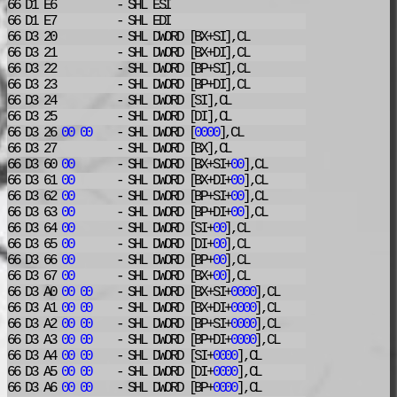
66 D1 E6
- SHL
ESI
66 D1 E7
- SHL
EDI
66 D3 20
- SHL
DWORD [BX+SI],CL
66 D3 21
- SHL
DWORD [BX+DI],CL
66 D3 22
- SHL
DWORD [BP+SI],CL
66 D3 23
- SHL
DWORD [BP+DI],CL
66 D3 24
- SHL
DWORD [SI],CL
66 D3 25
- SHL
DWORD [DI],CL
66 D3 26
00
00
- SHL
DWORD [
0000
],CL
66 D3 27
- SHL
DWORD [BX],CL
66 D3 60
00
- SHL
DWORD [BX+SI+
00
],CL
66 D3 61
00
- SHL
DWORD [BX+DI+
00
],CL
66 D3 62
00
- SHL
DWORD [BP+SI+
00
],CL
66 D3 63
00
- SHL
DWORD [BP+DI+
00
],CL
66 D3 64
00
- SHL
DWORD [SI+
00
],CL
66 D3 65
00
- SHL
DWORD [DI+
00
],CL
66 D3 66
00
- SHL
DWORD [BP+
00
],CL
66 D3 67
00
- SHL
DWORD [BX+
00
],CL
66 D3 A0
00
00
- SHL
DWORD [BX+SI+
0000
],CL
66 D3 A1
00
00
- SHL
DWORD [BX+DI+
0000
],CL
66 D3 A2
00
00
- SHL
DWORD [BP+SI+
0000
],CL
66 D3 A3
00
00
- SHL
DWORD [BP+DI+
0000
],CL
66 D3 A4
00
00
- SHL
DWORD [SI+
0000
],CL
66 D3 A5
00
00
- SHL
DWORD [DI+
0000
],CL
66 D3 A6
00
00
- SHL
DWORD [BP+
0000
],CL