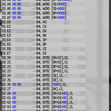
D1 A3
00
00
- SHL
WORD [BP+DI+
0000
]
D1 A4
00
00
- SHL
WORD [SI+
0000
]
D1 A5
00
00
- SHL
WORD [DI+
0000
]
D1 A6
00
00
- SHL
WORD [BP+
0000
]
D1 A7
00
00
- SHL
WORD [BX+
0000
]
D1 E0
- SHL
AX
D1 E1
- SHL
CX
D1 E2
- SHL
DX
D1 E3
- SHL
BX
D1 E4
- SHL
SP
D1 E5
- SHL
BP
D1 E6
- SHL
SI
D1 E7
- SHL
DI
D2 20
- SHL
BYTE [BX+SI],CL
D2 21
- SHL
BYTE [BX+DI],CL
D2 22
- SHL
BYTE [BP+SI],CL
D2 23
- SHL
BYTE [BP+DI],CL
D2 24
- SHL
BYTE [SI],CL
D2 25
- SHL
BYTE [DI],CL
D2 26
00
00
- SHL
BYTE [
0000
],CL
D2 27
- SHL
BYTE [BX],CL
D2 60
00
- SHL
BYTE [BX+SI+
00
],CL
D2 61
00
- SHL
BYTE [BX+DI+
00
],CL
D2 62
00
- SHL
BYTE [BP+SI+
00
],CL
D2 63
00
- SHL
BYTE [BP+DI+
00
],CL