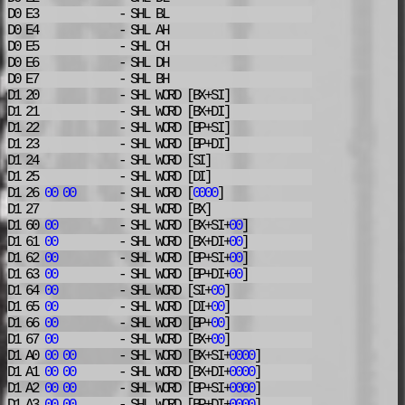
D0 E3
- SHL
BL
D0 E4
- SHL
AH
D0 E5
- SHL
CH
D0 E6
- SHL
DH
D0 E7
- SHL
BH
D1 20
- SHL
WORD [BX+SI]
D1 21
- SHL
WORD [BX+DI]
D1 22
- SHL
WORD [BP+SI]
D1 23
- SHL
WORD [BP+DI]
D1 24
- SHL
WORD [SI]
D1 25
- SHL
WORD [DI]
D1 26
00
00
- SHL
WORD [
0000
]
D1 27
- SHL
WORD [BX]
D1 60
00
- SHL
WORD [BX+SI+
00
]
D1 61
00
- SHL
WORD [BX+DI+
00
]
D1 62
00
- SHL
WORD [BP+SI+
00
]
D1 63
00
- SHL
WORD [BP+DI+
00
]
D1 64
00
- SHL
WORD [SI+
00
]
D1 65
00
- SHL
WORD [DI+
00
]
D1 66
00
- SHL
WORD [BP+
00
]
D1 67
00
- SHL
WORD [BX+
00
]
D1 A0
00
00
- SHL
WORD [BX+SI+
0000
]
D1 A1
00
00
- SHL
WORD [BX+DI+
0000
]
D1 A2
00
00
- SHL
WORD [BP+SI+
0000
]