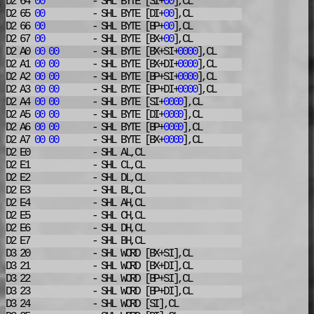
D2 64
00
- SHL
BYTE [SI+
00
],CL
D2 65
00
- SHL
BYTE [DI+
00
],CL
D2 66
00
- SHL
BYTE [BP+
00
],CL
D2 67
00
- SHL
BYTE [BX+
00
],CL
D2 A0
00
00
- SHL
BYTE [BX+SI+
0000
],CL
D2 A1
00
00
- SHL
BYTE [BX+DI+
0000
],CL
D2 A2
00
00
- SHL
BYTE [BP+SI+
0000
],CL
D2 A3
00
00
- SHL
BYTE [BP+DI+
0000
],CL
D2 A4
00
00
- SHL
BYTE [SI+
0000
],CL
D2 A5
00
00
- SHL
BYTE [DI+
0000
],CL
D2 A6
00
00
- SHL
BYTE [BP+
0000
],CL
D2 A7
00
00
- SHL
BYTE [BX+
0000
],CL
D2 E0
- SHL
AL,CL
D2 E1
- SHL
CL,CL
D2 E2
- SHL
DL,CL
D2 E3
- SHL
BL,CL
D2 E4
- SHL
AH,CL
D2 E5
- SHL
CH,CL
D2 E6
- SHL
DH,CL
D2 E7
- SHL
BH,CL
D3 20
- SHL
WORD [BX+SI],CL
D3 21
- SHL
WORD [BX+DI],CL
D3 22
- SHL
WORD [BP+SI],CL
D3 23
- SHL
WORD [BP+DI],CL
D3 24
- SHL
WORD [SI],CL