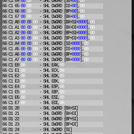
66 C1 64
00
00
- SHL
DWORD [SI+
00
],
00
66 C1 65
00
00
- SHL
DWORD [DI+
00
],
00
66 C1 66
00
00
- SHL
DWORD [BP+
00
],
00
66 C1 67
00
00
- SHL
DWORD [BX+
00
],
00
66 C1 A0
00
00
00
- SHL
DWORD [BX+SI+
0000
],
00
66 C1 A1
00
00
00
- SHL
DWORD [BX+DI+
0000
],
00
66 C1 A2
00
00
00
- SHL
DWORD [BP+SI+
0000
],
00
66 C1 A3
00
00
00
- SHL
DWORD [BP+DI+
0000
],
00
66 C1 A4
00
00
00
- SHL
DWORD [SI+
0000
],
00
66 C1 A5
00
00
00
- SHL
DWORD [DI+
0000
],
00
66 C1 A6
00
00
00
- SHL
DWORD [BP+
0000
],
00
66 C1 A7
00
00
00
- SHL
DWORD [BX+
0000
],
00
66 C1 E0
00
- SHL
EAX,
00
66 C1 E1
00
- SHL
ECX,
00
66 C1 E2
00
- SHL
EDX,
00
66 C1 E3
00
- SHL
EBX,
00
66 C1 E4
00
- SHL
ESP,
00
66 C1 E5
00
- SHL
EBP,
00
66 C1 E6
00
- SHL
ESI,
00
66 C1 E7
00
- SHL
EDI,
00
66 D1 20
- SHL
DWORD [BX+SI]
66 D1 21
- SHL
DWORD [BX+DI]
66 D1 22
- SHL
DWORD [BP+SI]
66 D1 23
- SHL
DWORD [BP+DI]
66 D1 24
- SHL
DWORD [SI]