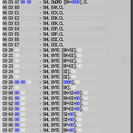
66 D3 A7
00
00
- SHL
DWORD [BX+
0000
],CL
66 D3 E0
- SHL
EAX,CL
66 D3 E1
- SHL
ECX,CL
66 D3 E2
- SHL
EDX,CL
66 D3 E3
- SHL
EBX,CL
66 D3 E4
- SHL
ESP,CL
66 D3 E5
- SHL
EBP,CL
66 D3 E6
- SHL
ESI,CL
66 D3 E7
- SHL
EDI,CL
C0 20
00
- SHL
BYTE [BX+SI],
00
C0 21
00
- SHL
BYTE [BX+DI],
00
C0 22
00
- SHL
BYTE [BP+SI],
00
C0 23
00
- SHL
BYTE [BP+DI],
00
C0 24
00
- SHL
BYTE [SI],
00
C0 25
00
- SHL
BYTE [DI],
00
C0 26
00
00
00
- SHL
BYTE [
0000
],
00
C0 27
00
- SHL
BYTE [BX],
00
C0 60
00
00
- SHL
BYTE [BX+SI+
00
],
00
C0 61
00
00
- SHL
BYTE [BX+DI+
00
],
00
C0 62
00
00
- SHL
BYTE [BP+SI+
00
],
00
C0 63
00
00
- SHL
BYTE [BP+DI+
00
],
00
C0 64
00
00
- SHL
BYTE [SI+
00
],
00
C0 65
00
00
- SHL
BYTE [DI+
00
],
00
C0 66
00
00
- SHL
BYTE [BP+
00
],
00
C0 67
00
00
- SHL
BYTE [BX+
00
],
00